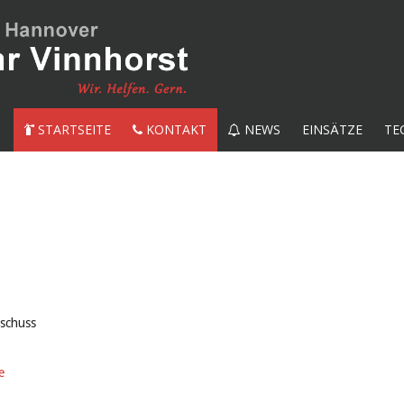
STARTSEITE
KONTAKT
NEWS
EINSÄTZE
TE
sschuss
e